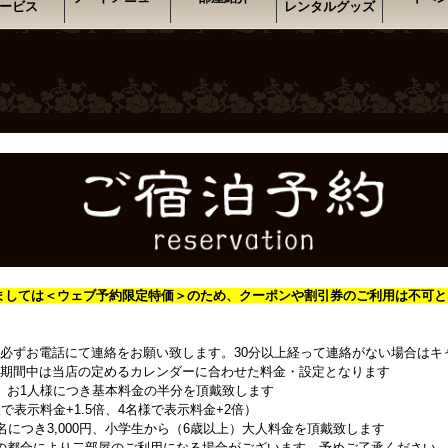
ービス
レンタルグッズ
ましては＜
ウェブ予約限定特価＞のため、クーポンや割引券のご利用は不可と
必ずお電話にて連絡をお願い致します。30分以上経って連絡がない場合はキ
期間中は当店の定めるカレンダーに合わせた料金・設定となります
、お1人様につき基本料金の半分を頂戴致します
で表示料金+1.5倍、4名様で表示料金+2倍）
名につき3,000円、小学生から（6歳以上）大人料金を頂戴致します
の都合により二部屋のご利用になる場合がございます。予めご了承ください