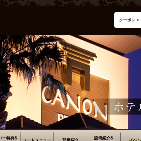
クーポン >
バー特典&
設備紹介&
フードメニュー
部屋紹介
イベ