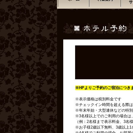
サ
※HPよりご予約のご宿泊につき
※表示価格は税別料金です
※チェックイン時間を超える際は
※年末年始・大型連休などの特別
※3名様以上でのご利用の場合は
（例：2名様まで表示料金、3名様
※お子様2歳以下無料、3歳以上1
※4名様でご利用の場合、お部屋