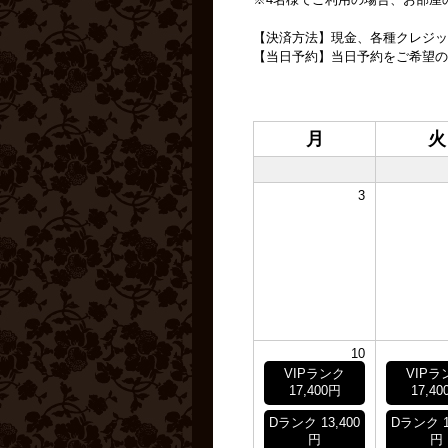
【決済方法】現金、各種クレジッ
【当日予約】当日予約をご希望の
月
火
3
10
VIPランク
VIPラ
17,400円
17,40
Dランク 13,400
Dランク 1
円
円