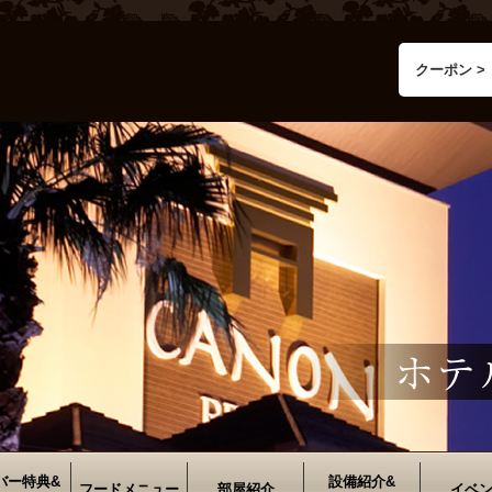
クーポン >
バー特典&
設備紹介&
フードメニュー
部屋紹介
イベ