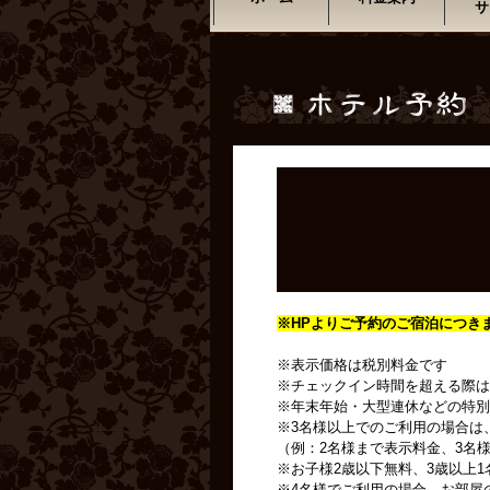
サ
※HPよりご予約のご宿泊につき
※表示価格は税別料金です
※チェックイン時間を超える際は
※年末年始・大型連休などの特別
※3名様以上でのご利用の場合は
（例：2名様まで表示料金、3名様
※お子様2歳以下無料、3歳以上1
※4名様でご利用の場合、お部屋