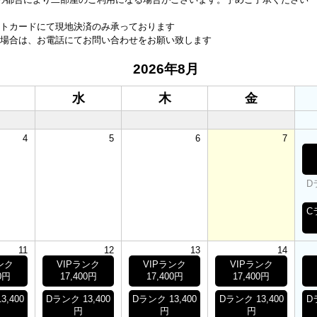
トカードにて現地決済のみ承っております
場合は、お電話にてお問い合わせをお願い致します
2026年8月
水
木
金
4
5
6
7
D
C
11
12
13
14
ンク
VIPランク
VIPランク
VIPランク
0円
17,400円
17,400円
17,400円
3,400
Dランク 13,400
Dランク 13,400
Dランク 13,400
D
円
円
円