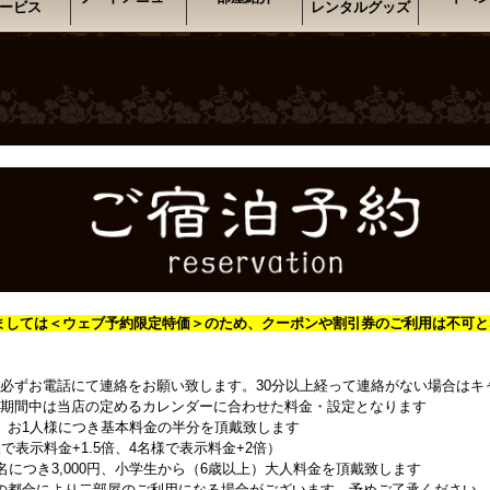
ービス
レンタルグッズ
ましては＜
ウェブ予約限定特価＞のため、クーポンや割引券のご利用は不可と
必ずお電話にて連絡をお願い致します。30分以上経って連絡がない場合はキ
期間中は当店の定めるカレンダーに合わせた料金・設定となります
、お1人様につき基本料金の半分を頂戴致します
で表示料金+1.5倍、4名様で表示料金+2倍）
名につき3,000円、小学生から（6歳以上）大人料金を頂戴致します
の都合により二部屋のご利用になる場合がございます。予めご了承ください