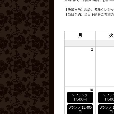
【決済方法】現金、各種クレジッ
【当日予約】当日予約をご希望の
月
火
3
10
VIPランク
VIPラ
17,400円
17,40
Dランク 13,400
Dランク 1
円
円