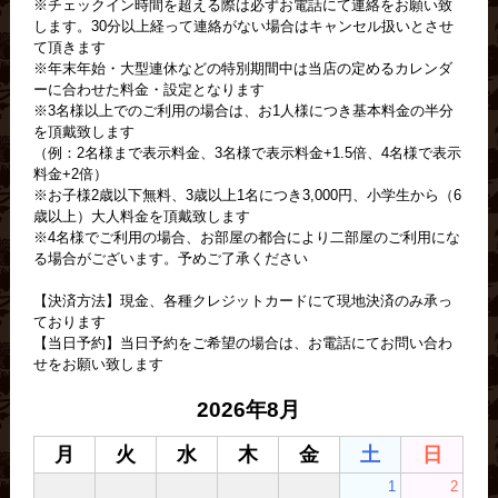
※チェックイン時間を超える際は必ずお電話にて連絡をお願い致
します。30分以上経って連絡がない場合はキャンセル扱いとさせ
て頂きます
※年末年始・大型連休などの特別期間中は当店の定めるカレンダ
ーに合わせた料金・設定となります
※3名様以上でのご利用の場合は、お1人様につき基本料金の半分
を頂戴致します
（例：2名様まで表示料金、3名様で表示料金+1.5倍、4名様で表示
料金+2倍）
※お子様2歳以下無料、3歳以上1名につき3,000円、小学生から（6
歳以上）大人料金を頂戴致します
※4名様でご利用の場合、お部屋の都合により二部屋のご利用にな
る場合がございます。予めご了承ください
【決済方法】現金、各種クレジットカードにて現地決済のみ承っ
ております
【当日予約】当日予約をご希望の場合は、お電話にてお問い合わ
せをお願い致します
2026年8月
月
火
水
木
金
土
日
1
2