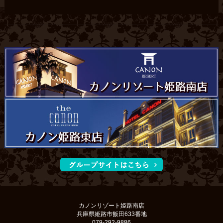
カノンリゾート姫路南店
兵庫県姫路市飯田633番地
079-292-9886