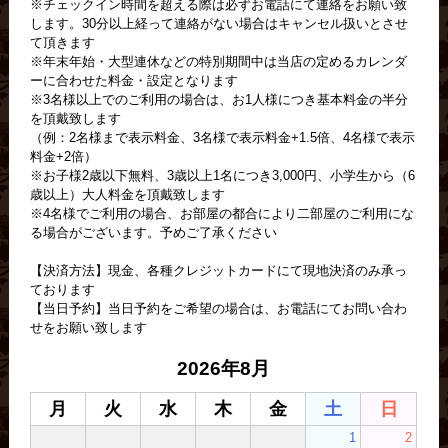
※チェックイン時間を超える際は必ずお電話にて連絡をお願い致
します。30分以上経って連絡がない場合はキャンセル扱いとさせ
て頂きます
※年末年始・大型連休などの特別期間中は当店の定めるカレンダ
ーに合わせた料金・設定となります
※3名様以上でのご利用の場合は、お1人様につき基本料金の半分
を頂戴致します
（例：2名様まで表示料金、3名様で表示料金+1.5倍、4名様で表示
料金+2倍）
※お子様2歳以下無料、3歳以上1名につき3,000円、小学生から（6
歳以上）大人料金を頂戴致します
※4名様でご利用の場合、お部屋の都合により二部屋のご利用にな
る場合がございます。予めご了承ください
【決済方法】現金、各種クレジットカードにて現地決済のみ承っ
ております
【当日予約】当日予約をご希望の場合は、お電話にてお問い合わ
せをお願い致します
2026年8月
月
火
水
木
金
土
日
1
2