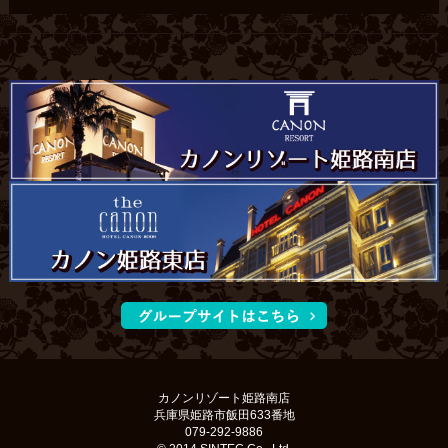
カノンリゾート姫路南店
兵庫県姫路市飯田633番地
079-292-9886