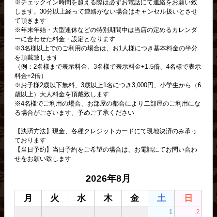
※チェックイン時間を超える際は必ずお電話にて連絡をお願い致
します。30分以上経って連絡がない場合はキャンセル扱いとさせ
て頂きます
※年末年始・大型連休などの特別期間中は当店の定めるカレンダ
ーに合わせた料金・設定となります
※3名様以上でのご利用の場合は、お1人様につき基本料金の半分
を頂戴致します
（例：2名様まで表示料金、3名様で表示料金+1.5倍、4名様で表示
料金+2倍）
※お子様2歳以下無料、3歳以上1名につき3,000円、小学生から（6
歳以上）大人料金を頂戴致します
※4名様でご利用の場合、お部屋の都合により二部屋のご利用にな
る場合がございます。予めご了承ください
【決済方法】現金、各種クレジットカードにて現地決済のみ承っ
ております
【当日予約】当日予約をご希望の場合は、お電話にてお問い合わ
せをお願い致します
2026年8月
月
火
水
木
金
土
日
1
2