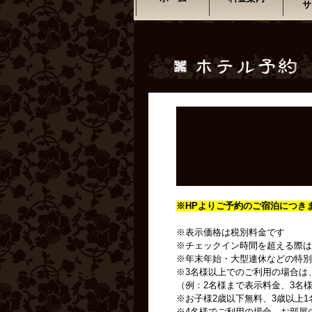
サ
※HPよりご予約のご宿泊につき
※表示価格は税別料金です
※チェックイン時間を超える際は
※年末年始・大型連休などの特別
※3名様以上でのご利用の場合は
（例：2名様まで表示料金、3名様
※お子様2歳以下無料、3歳以上1
※4名様でご利用の場合、お部屋