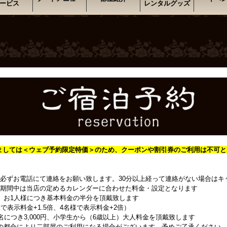
ービス
レンタルグッズ
ましては＜
ウェブ予約限定特価＞のため、クーポンや割引券のご利用は不可と
必ずお電話にて連絡をお願い致します。30分以上経って連絡がない場合はキ
期間中は当店の定めるカレンダーに合わせた料金・設定となります
、お1人様につき基本料金の半分を頂戴致します
で表示料金+1.5倍、4名様で表示料金+2倍）
名につき3,000円、小学生から（6歳以上）大人料金を頂戴致します
の都合により二部屋のご利用になる場合がございます。予めご了承ください