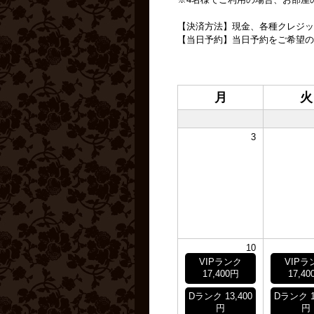
【決済方法】現金、各種クレジッ
【当日予約】当日予約をご希望の
月
火
3
10
VIPランク
VIPラ
17,400円
17,40
Dランク 13,400
Dランク 1
円
円