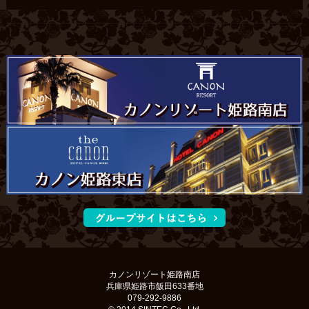
カノンリゾート姫路南店
兵庫県姫路市飯田633番地
079-292-9886