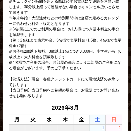
※チェックイン時間を超える際は必ずお電話にて連絡をお願い致
します。30分以上経って連絡がない場合はキャンセル扱いとさせ
て頂きます
※年末年始・大型連休などの特別期間中は当店の定めるカレンダ
ーに合わせた料金・設定となります
※3名様以上でのご利用の場合は、お1人様につき基本料金の半分
を頂戴致します
（例：2名様まで表示料金、3名様で表示料金+1.5倍、4名様で表示
料金+2倍）
※お子様2歳以下無料、3歳以上1名につき3,000円、小学生から（6
歳以上）大人料金を頂戴致します
※4名様でご利用の場合、お部屋の都合により二部屋のご利用にな
る場合がございます。予めご了承ください
【決済方法】現金、各種クレジットカードにて現地決済のみ承っ
ております
【当日予約】当日予約をご希望の場合は、お電話にてお問い合わ
せをお願い致します
2026年8月
月
火
水
木
金
土
日
1
2