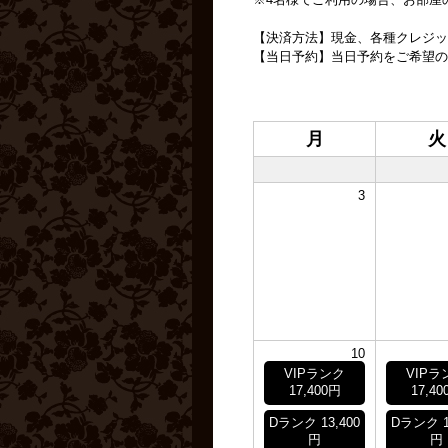
【決済方法】現金、各種クレジッ
【当日予約】当日予約をご希望の
月
火
3
10
VIPランク
VIPラ
17,400円
17,40
Dランク 13,400
Dランク 1
円
円