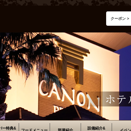
クーポン >
バー特典&
設備紹介&
フードメニュー
部屋紹介
イベ