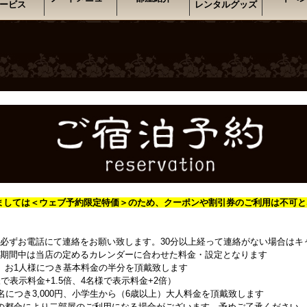
ービス
レンタルグッズ
ましては＜
ウェブ予約限定特価＞のため、クーポンや割引券のご利用は不可と
必ずお電話にて連絡をお願い致します。30分以上経って連絡がない場合はキ
期間中は当店の定めるカレンダーに合わせた料金・設定となります
、お1人様につき基本料金の半分を頂戴致します
で表示料金+1.5倍、4名様で表示料金+2倍）
名につき3,000円、小学生から（6歳以上）大人料金を頂戴致します
の都合により二部屋のご利用になる場合がございます。予めご了承ください