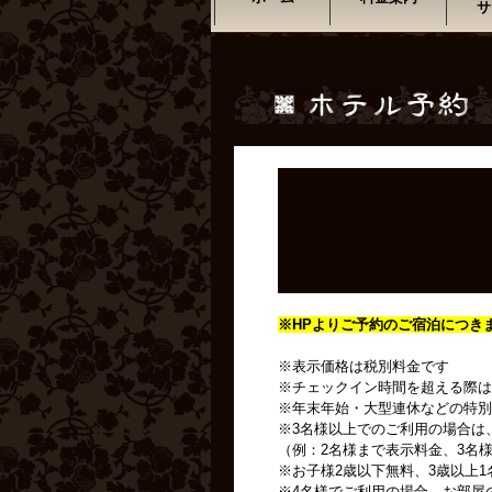
サ
※HPよりご予約のご宿泊につき
※表示価格は税別料金です
※チェックイン時間を超える際は
※年末年始・大型連休などの特別
※3名様以上でのご利用の場合は
（例：2名様まで表示料金、3名様
※お子様2歳以下無料、3歳以上1
※4名様でご利用の場合、お部屋