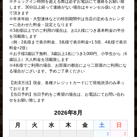
※チェックイン時間を超える際は必ずお電話にて連絡をお願い致
します。30分以上経って連絡がない場合はキャンセル扱いとさせ
て頂きます
※年末年始・大型連休などの特別期間中は当店の定めるカレンダ
ーに合わせた料金・設定となります
※3名様以上でのご利用の場合は、お1人様につき基本料金の半分
を頂戴致します
（例：2名様まで表示料金、3名様で表示料金+1.5倍、4名様で表示
料金+2倍）
※お子様2歳以下無料、3歳以上1名につき3,000円、小学生から（6
歳以上）大人料金を頂戴致します
※4名様でご利用の場合、お部屋の都合により二部屋のご利用にな
る場合がございます。予めご了承ください
【決済方法】現金、各種クレジットカードにて現地決済のみ承っ
ております
【当日予約】当日予約をご希望の場合は、お電話にてお問い合わ
せをお願い致します
2026年8月
月
火
水
木
金
土
日
1
2