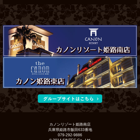
カノンリゾート姫路南店
兵庫県姫路市飯田633番地
079-292-9886