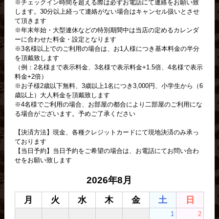
※チェックイン時間を超える際は必ずお電話にて連絡をお願い致
します。30分以上経って連絡がない場合はキャンセル扱いとさせ
て頂きます
※年末年始・大型連休などの特別期間中は当店の定めるカレンダ
ーに合わせた料金・設定となります
※3名様以上でのご利用の場合は、お1人様につき基本料金の半分
を頂戴致します
（例：2名様まで表示料金、3名様で表示料金+1.5倍、4名様で表示
料金+2倍）
※お子様2歳以下無料、3歳以上1名につき3,000円、小学生から（6
歳以上）大人料金を頂戴致します
※4名様でご利用の場合、お部屋の都合により二部屋のご利用にな
る場合がございます。予めご了承ください
【決済方法】現金、各種クレジットカードにて現地決済のみ承っ
ております
【当日予約】当日予約をご希望の場合は、お電話にてお問い合わ
せをお願い致します
2026年8月
月
火
水
木
金
土
日
1
2