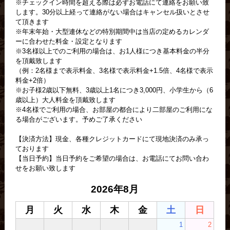
※チェックイン時間を超える際は必ずお電話にて連絡をお願い致
します。30分以上経って連絡がない場合はキャンセル扱いとさせ
て頂きます
※年末年始・大型連休などの特別期間中は当店の定めるカレンダ
ーに合わせた料金・設定となります
※3名様以上でのご利用の場合は、お1人様につき基本料金の半分
を頂戴致します
（例：2名様まで表示料金、3名様で表示料金+1.5倍、4名様で表示
料金+2倍）
※お子様2歳以下無料、3歳以上1名につき3,000円、小学生から（6
歳以上）大人料金を頂戴致します
※4名様でご利用の場合、お部屋の都合により二部屋のご利用にな
る場合がございます。予めご了承ください
【決済方法】現金、各種クレジットカードにて現地決済のみ承っ
ております
【当日予約】当日予約をご希望の場合は、お電話にてお問い合わ
せをお願い致します
2026年8月
月
火
水
木
金
土
日
1
2