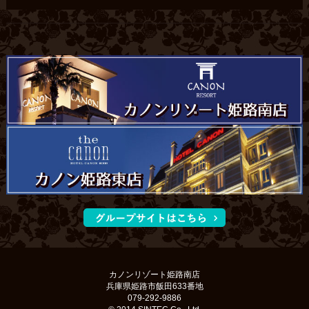
カノンリゾート姫路南店
兵庫県姫路市飯田633番地
079-292-9886