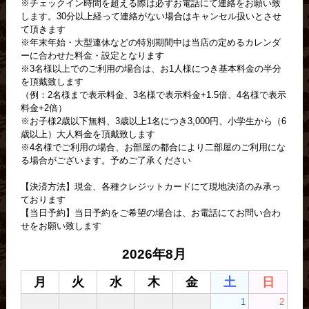
※チェックイン時間を超える際は必ずお電話にて連絡をお願い致
します。30分以上経って連絡がない場合はキャンセル扱いとさせ
て頂きます
※年末年始・大型連休などの特別期間中は当店の定めるカレンダ
ーに合わせた料金・設定となります
※3名様以上でのご利用の場合は、お1人様につき基本料金の半分
を頂戴致します
（例：2名様まで表示料金、3名様で表示料金+1.5倍、4名様で表示
料金+2倍）
※お子様2歳以下無料、3歳以上1名につき3,000円、小学生から（6
歳以上）大人料金を頂戴致します
※4名様でご利用の場合、お部屋の都合により二部屋のご利用にな
る場合がございます。予めご了承ください
【決済方法】現金、各種クレジットカードにて現地決済のみ承っ
ております
【当日予約】当日予約をご希望の場合は、お電話にてお問い合わ
せをお願い致します
2026年8月
月
火
水
木
金
土
日
1
2