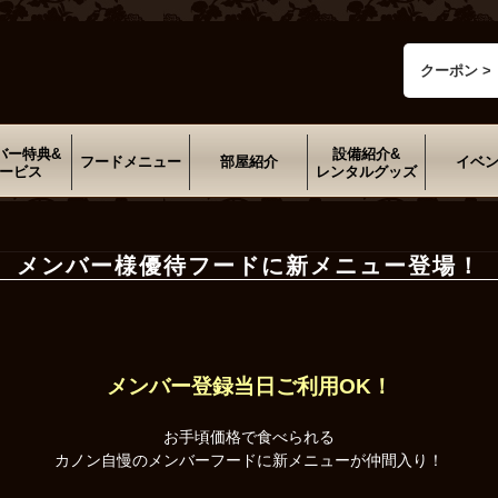
クーポン >
バー特典&
設備紹介&
フードメニュー
部屋紹介
イベ
ービス
レンタルグッズ
メンバー様優待フードに新メニュー登場！
メンバー登録当日ご利用OK！
お手頃価格で食べられる
カノン自慢のメンバーフードに新メニューが仲間入り！