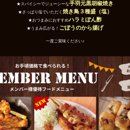
手羽元黒胡椒焼き
★スパイシーでジューシーな
焼き鳥３種盛（塩）
★さっぱり塩でいただく
ハラミぽん酢
★おつまみにおすすめ
ごぼうのから揚げ
★うまみ広がる！
一度ご賞味ください♪