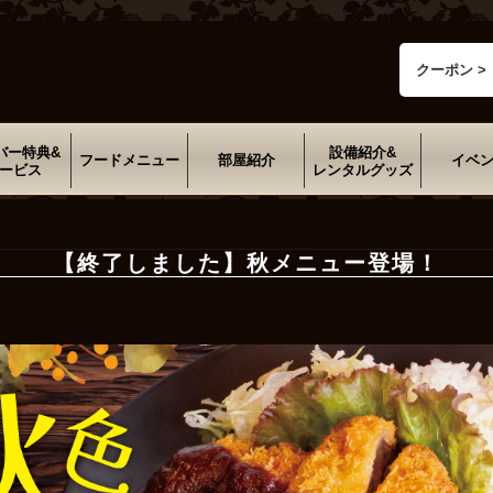
クーポン >
バー特典&
設備紹介&
フードメニュー
部屋紹介
イベ
ービス
レンタルグッズ
【終了しました】秋メニュー登場！