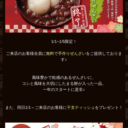
1/1~1/5限定！
ご来店のお客様全員に
無料
で
手作りぜんざい
をご提供しておりま
す♪
風味豊かで粒感のあるぜんざいに、
コシと風味を大切にしたまる餅が入った一品。
一年のスタートに是非♪
また、同日1/1～ご来店のお客様に
干支ティッシュ
をプレゼント！